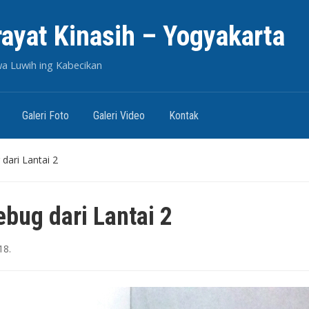
rayat Kinasih – Yogyakarta
wa Luwih ing Kabecikan
Galeri Foto
Galeri Video
Kontak
ari Lantai 2
ug dari Lantai 2
18
.