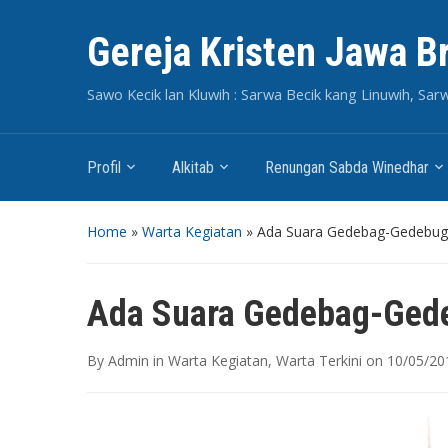
Gereja Kristen Jawa B
Sawo Kecik lan Kluwih : Sarwa Becik kang Linuwih, Sar
Profil
Alkitab
Renungan Sabda Winedhar
Home
»
Warta Kegiatan
»
Ada Suara Gedebag-Gedebug d
Ada Suara Gedebag-Gedeb
By
Admin
in
Warta Kegiatan
,
Warta Terkini
on
10/05/20