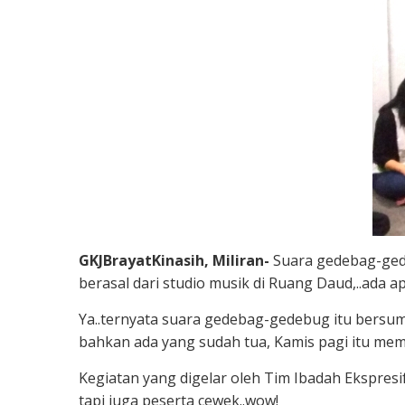
GKJBrayatKinasih, Miliran-
Suara gedebag-gedeb
berasal dari studio musik di Ruang Daud,..ada a
Ya..ternyata suara gedebag-gedebug itu bersum
bahkan ada yang sudah tua, Kamis pagi itu mem
Kegiatan yang digelar oleh Tim Ibadah Ekspresi
tapi juga peserta cewek..wow!