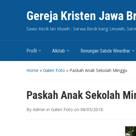
Gereja Kristen Jawa B
Sawo Kecik lan Kluwih : Sarwa Becik kang Linuwih, Sar
Profil
Alkitab
Renungan Sabda Winedhar
Home
»
Galeri Foto
»
Paskah Anak Sekolah Minggu
Paskah Anak Sekolah Mi
By
Admin
in
Galeri Foto
on
08/05/2018
.