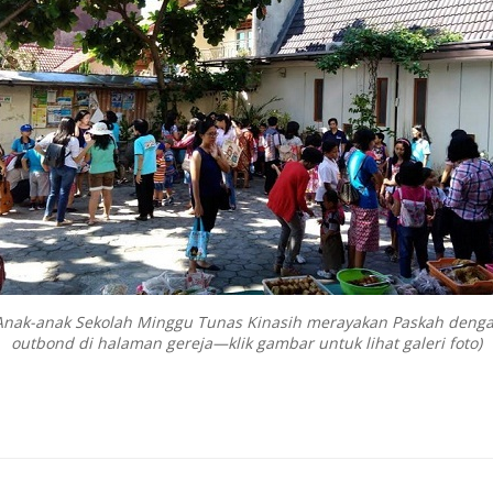
Anak-anak Sekolah Minggu Tunas Kinasih merayakan Paskah deng
outbond di halaman gereja—klik gambar untuk lihat galeri foto)