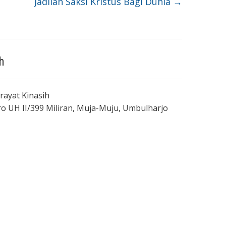
Jadilah Saksi Kristus Bagi Dunia
→
h
Brayat Kinasih
dro UH II/399 Miliran, Muja-Muju, Umbulharjo
M