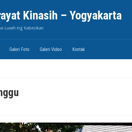
rayat Kinasih – Yogyakarta
wa Luwih ing Kabecikan
Galeri Foto
Galeri Video
Kontak
nggu