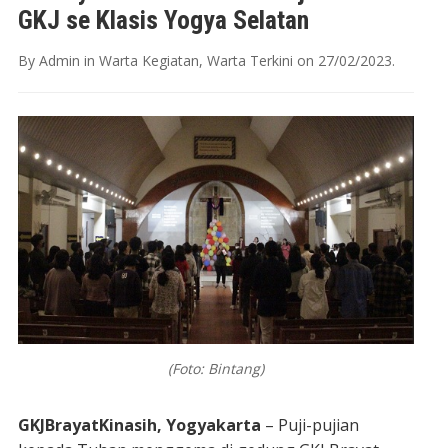
GKJ se Klasis Yogya Selatan
By
Admin
in
Warta Kegiatan
,
Warta Terkini
on
27/02/2023
.
(Foto: Bintang)
GKJBrayatKinasih, Yogyakarta
– Puji-pujian