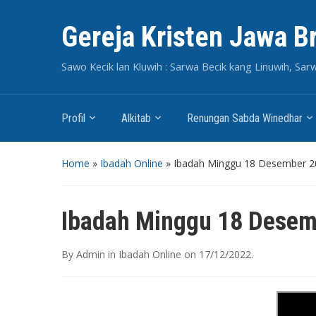
Gereja Kristen Jawa B
Sawo Kecik lan Kluwih : Sarwa Becik kang Linuwih, Sar
Profil
Alkitab
Renungan Sabda Winedhar
Home
»
Ibadah Online
»
Ibadah Minggu 18 Desember 2
Ibadah Minggu 18 Desem
By
Admin
in
Ibadah Online
on
17/12/2022
.