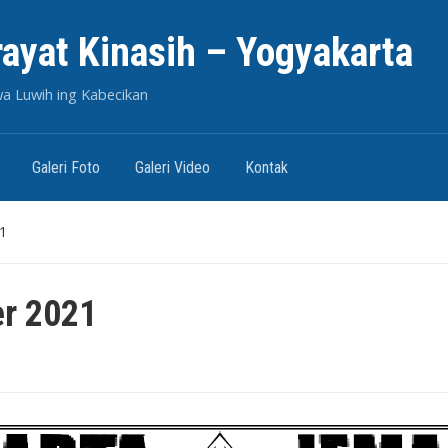
rayat Kinasih – Yogyakarta
wa Luwih ing Kabecikan
Galeri Foto
Galeri Video
Kontak
1
r 2021