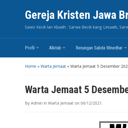
Gereja Kristen Jawa B
Sawo Kecik lan Kluwih : Sarwa Becik kang Linuwih, Sar
Profil
Alkitab
Renungan Sabda Winedhar
Home
»
Warta Jemaat
»
Warta Jemaat 5 Desember 202
Warta Jemaat 5 Desembe
By
Admin
in
Warta Jemaat
on
06/12/2021
.