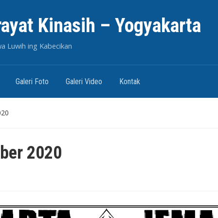
rayat Kinasih – Yogyakarta
wa Luwih ing Kabecikan
Galeri Foto
Galeri Video
Kontak
020
ber 2020