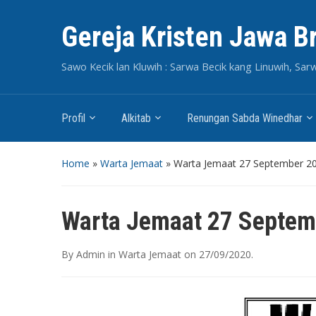
Gereja Kristen Jawa B
Sawo Kecik lan Kluwih : Sarwa Becik kang Linuwih, Sar
Profil
Alkitab
Renungan Sabda Winedhar
Home
»
Warta Jemaat
»
Warta Jemaat 27 September 2
Warta Jemaat 27 Septem
By
Admin
in
Warta Jemaat
on
27/09/2020
.