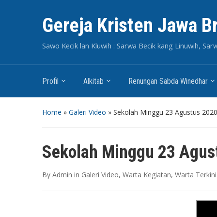
Gereja Kristen Jawa B
Sawo Kecik lan Kluwih : Sarwa Becik kang Linuwih, Sar
Profil
Alkitab
Renungan Sabda Winedhar
Home
»
Galeri Video
»
Sekolah Minggu 23 Agustus 202
Sekolah Minggu 23 Agus
By
Admin
in
Galeri Video
,
Warta Kegiatan
,
Warta Terkini