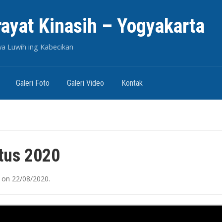
rayat Kinasih – Yogyakarta
wa Luwih ing Kabecikan
Galeri Foto
Galeri Video
Kontak
0
tus 2020
on
22/08/2020
.