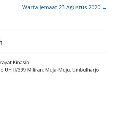
Warta Jemaat 23 Agustus 2020
→
h
Brayat Kinasih
dro UH II/399 Miliran, Muja-Muju, Umbulharjo
M