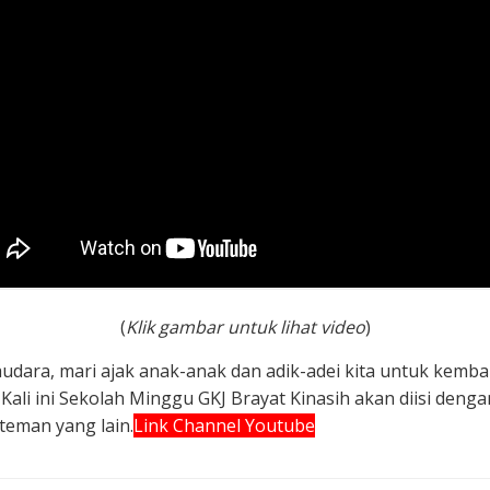
(
Klik gambar untuk lihat video
)
udara, mari ajak anak-anak dan adik-adei kita untuk kemb
 Kali ini Sekolah Minggu GKJ Brayat Kinasih akan diisi den
teman yang lain.
Link Channel Youtube